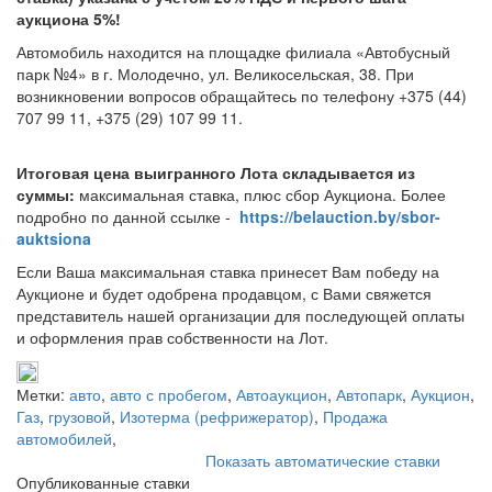
аукциона 5%!
Автомобиль находится на площадке филиала «Автобусный
парк №4» в г. Молодечно, ул. Великосельская, 38. При
возникновении вопросов обращайтесь по телефону +375 (44)
707 99 11, +375 (29) 107 99 11.
Итоговая цена выигранного Лота складывается из
суммы:
максимальная ставка, плюс сбор Аукциона. Более
подробно по данной ссылке -
https://belauction.by/sbor-
auktsiona
Если Ваша максимальная ставка принесет Вам победу на
Аукционе и будет одобрена продавцом, с Вами свяжется
представитель нашей организации для последующей оплаты
и оформления прав собственности на Лот.
Метки:
авто
,
авто с пробегом
,
Автоаукцион
,
Автопарк
,
Аукцион
,
Газ
,
грузовой
,
Изотерма (рефрижератор)
,
Продажа
автомобилей
,
Показать автоматические ставки
Опубликованные ставки