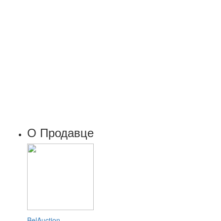
О Продавце
BelAuction