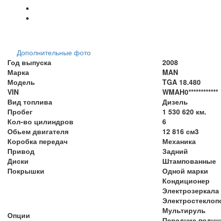
Дополнительные фото
Год выпуска
2008
Марка
MAN
Модель
TGA 18.480
VIN
WMAH0************
Вид топлива
Дизель
Пробег
1 530 620 км.
Кол-во цилиндров
6
Обьем двигателя
12 816 см3
Коробка передач
Механика
Привод
Задний
Диски
Штампованные
Покрышки
Одной марки
Кондиционер
Электрозеркала
Электростеклоп
Мультируль
Опции
Передние подуш