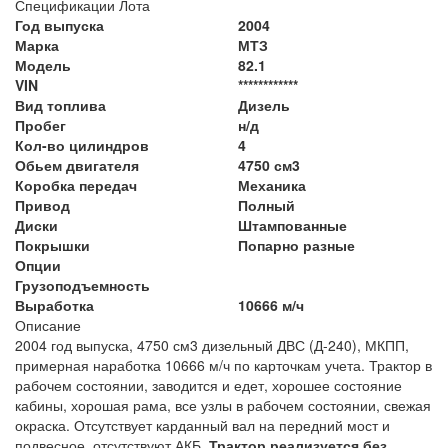
Спецификации Лота
Год выпуска
2004
Марка
МТЗ
Модель
82.1
VIN
************
Вид топлива
Дизель
Пробег
н/д
Кол-во цилиндров
4
Обьем двигателя
4750 см3
Коробка передач
Механика
Привод
Полный
Диски
Штампованные
Покрышки
Попарно разные
Опции
Грузоподъемность
Выработка
10666 м/ч
Описание
2004 год выпуска, 4750 см3 дизельный ДВС (Д-240), МКПП,
примерная наработка 10666 м/ч по карточкам учета. Трактор в
рабочем состоянии, заводится и едет, хорошее состояние
кабины, хорошая рама, все узлы в рабочем состоянии, свежая
окраска. Отсутствует карданный вал на передний мост и
подвесное, отсутствуют АКБ.
Трактор реализуется без