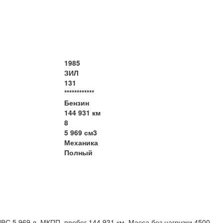
1985
ЗИЛ
131
************
Бензин
144 931 км
8
5 969 см3
Механика
Полный
С 5,969 л, МКПП, пробег 144 931 км. Масса без нагрузки 4500