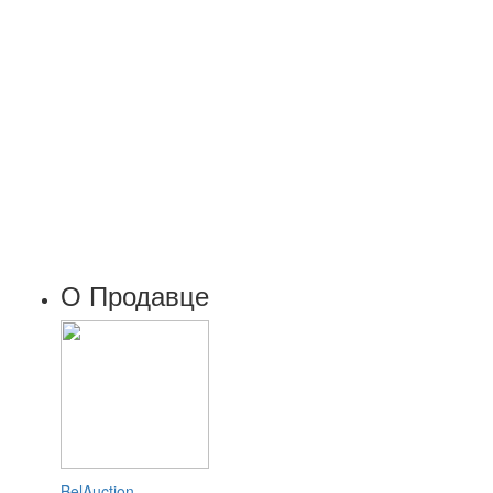
О Продавце
BelAuction