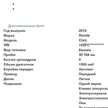
Дополнительные фото
Год выпуска
2016
Марка
Honda
Модель
Civic
VIN
19XFC************
Вид топлива
Бензин
Пробег
30 768 км.
Кол-во цилиндров
4
Обьем двигателя
1500 см3
Коробка передач
Автомат
Привод
Передний
Диски
Литые
Покрышки
Одной марки
Климат контрол
Электрозеркала
Электростеклоп
Люк
Подогрев сиден