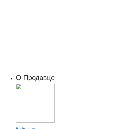
О Продавце
BelAuction