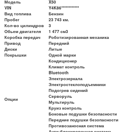
Модель
X50
VIN
Y4K86************
Вид топлива
Бензин
Пробег
23 743 км.
Кол-во цилиндров
3
Обьем двигателя
1 477 см3
Коробка передач
Роботизированная механика
Привод
Передний
Диски
Литые
Покрышки
Одной марки
Кондиционер
Климат контроль
Bluetooth
Электрозеркала
Электростеклоподъемники
Подогрев сидений
Серворуль
Опции
Мультируль
Круиз контроль
Боковые подушки безопасности
Передние подушки безопасности
Противозаносная система
Анти-блокировочная система