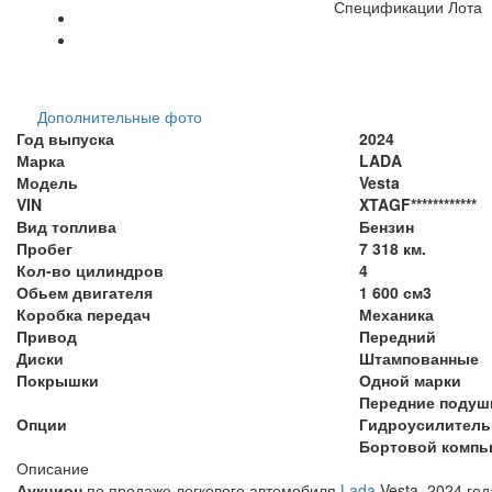
Спецификации Лота
Дополнительные фото
Год выпуска
2024
Марка
LADA
Модель
Vesta
VIN
XTAGF************
Вид топлива
Бензин
Пробег
7 318 км.
Кол-во цилиндров
4
Обьем двигателя
1 600 см3
Коробка передач
Механика
Привод
Передний
Диски
Штампованные
Покрышки
Одной марки
Передние подуш
Опции
Гидроусилитель
Бортовой компь
Описание
Аукцион
по продаже легкового автомобиля
Lada
Vesta, 2024 год