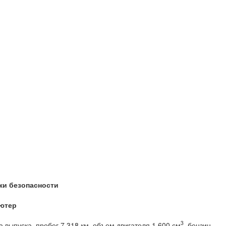
ки безопасности
ютер
3
а выпуска, пробег 7 318 км, объем двигателя 1 600 см
, бензин,