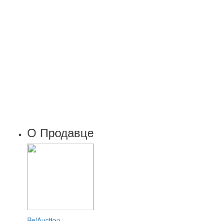
О Продавце
BelAuction