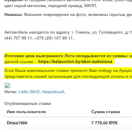
цвет серый металлик, передни
Нюансы:
Внешние повреждения на фото, возможны ск
Автомобиль находится по адресу: г. Гомель, ул. Головацкого, д.1
(44) 707 99 11, +375 (29) 107 99 11.
Итоговая цена выигранного Лота складывается из суммы:
м
данной ссылке -
https://belauction.by/sbor-auktsiona
Если Ваша максимальная ставка принесет Вам победу на Аукцио
представитель нашей организации для последующей оплаты и о
Метки:
Lada (ВАЗ)
,
Аварийный
,
Опубликованные ставки
Имя пользователя
Сумма ставки
Dmaa1986
7 778,00 BYN