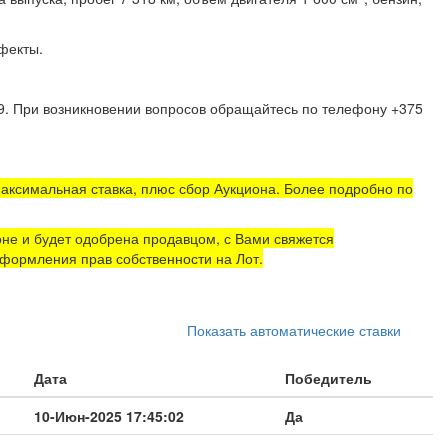
й привод, МКПП.
рытые дефекты.
9
. При возникновении вопросов обращайтесь по телефону +375
аксимальная ставка, плюс сбор Аукциона. Более подробно по
не и будет одобрена продавцом, с Вами свяжется
формления прав собственности на Лот.
Показать автоматические ставки
Дата
Победитель
10-Июн-2025 17:45:02
Да