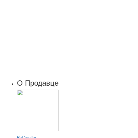
О Продавце
BelAuction