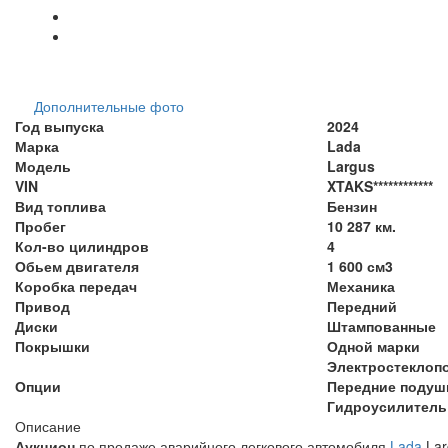
Дополнительные фото
Год выпуска
2024
Марка
Lada
Модель
Largus
VIN
XTAKS************
Вид топлива
Бензин
Пробег
10 287 км.
Кол-во цилиндров
4
Обьем двигателя
1 600 см3
Коробка передач
Механика
Привод
Передний
Диски
Штампованные
Покрышки
Одной марки
Электростеклоп
Опции
Передние подуш
Гидроусилитель
Описание
Аукцион
по продаже аварийного легкового автомобиля
Lada
Lar