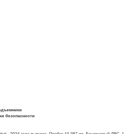
одъемники
ки безопасности
gus, 2024 года выпуска. Пробег 10 287 км. Бензиновый ДВС, 1