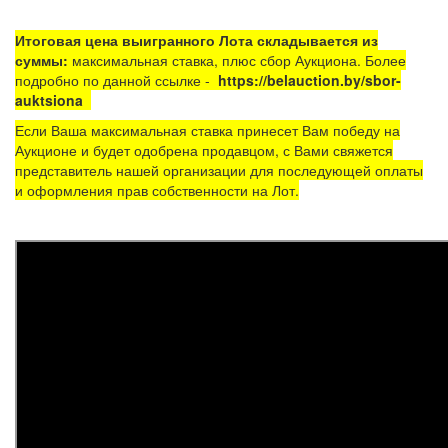
Итоговая цена выигранного Лота складывается из
суммы:
максимальная ставка, плюс сбор Аукциона. Более
подробно по данной ссылке -
https://belauction.by/sbor-
auktsiona
Если Ваша максимальная ставка принесет Вам победу на
Аукционе и будет одобрена продавцом, с Вами свяжется
представитель нашей организации для последующей оплаты
и оформления прав собственности на Лот.