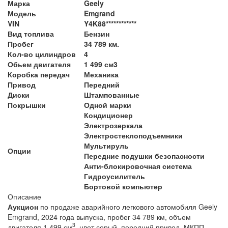
Марка
Geely
Модель
Emgrand
VIN
Y4K88************
Вид топлива
Бензин
Пробег
34 789 км.
Кол-во цилиндров
4
Обьем двигателя
1 499 см3
Коробка передач
Механика
Привод
Передний
Диски
Штампованные
Покрышки
Одной марки
Кондиционер
Электрозеркала
Электростеклоподъемники
Мультируль
Опции
Передние подушки безопасности
Анти-блокировочная система
Гидроусилитель
Бортовой компьютер
Описание
Аукцион
по продаже аварийного легкового автомобиля Geely
Emgrand, 2024 года выпуска, пробег 34 789 км, объем
3
двигателя 1 499 см
,
цвет серый, передний привод, МКПП.