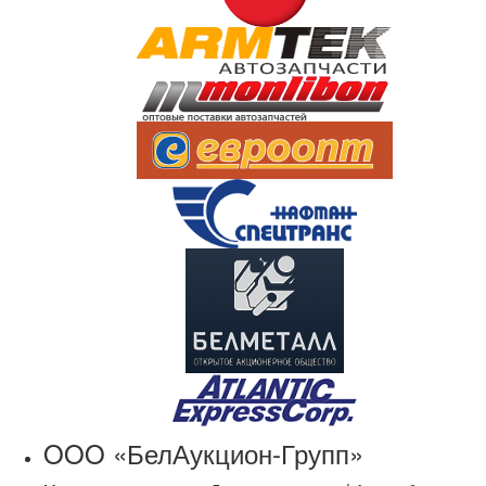
OOO «БелАукцион-Групп»