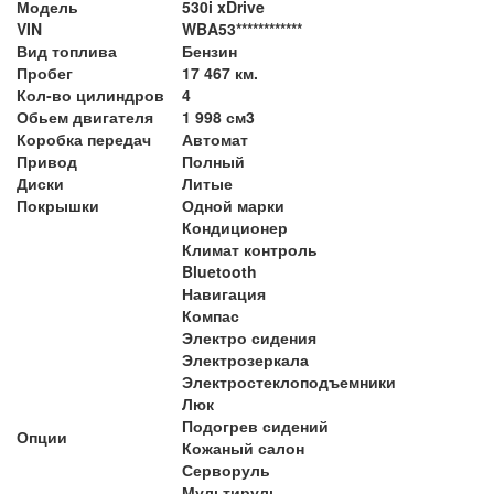
Модель
530i xDrive
VIN
WBA53************
Вид топлива
Бензин
Пробег
17 467 км.
Кол-во цилиндров
4
Обьем двигателя
1 998 см3
Коробка передач
Автомат
Привод
Полный
Диски
Литые
Покрышки
Одной марки
Кондиционер
Климат контроль
Bluetooth
Навигация
Компас
Электро сидения
Электрозеркала
Электростеклоподъемники
Люк
Подогрев сидений
Опции
Кожаный салон
Серворуль
Мультируль