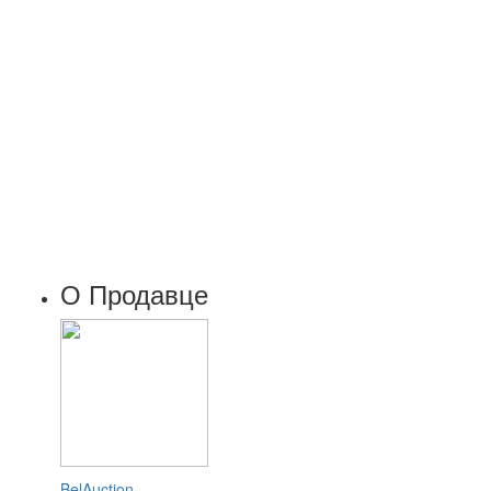
О Продавце
BelAuction