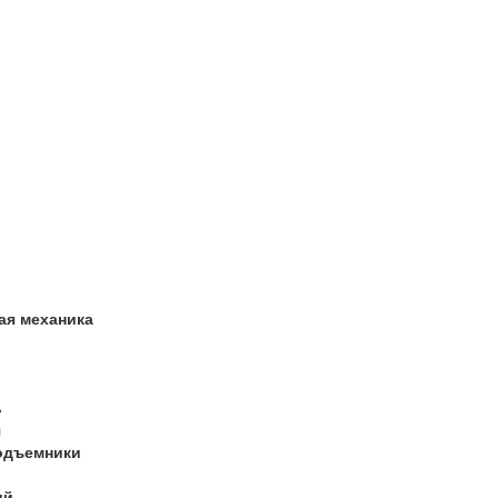
ая механика
ь
я
одъемники
ий