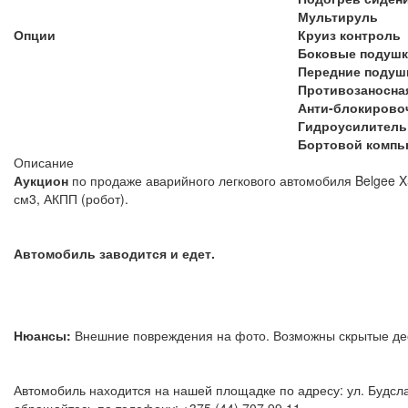
Мультируль
Опции
Круиз контроль
Боковые подушк
Передние подуш
Противозаносна
Анти-блокирово
Гидроусилитель
Бортовой компь
Описание
Аукцион
по продаже аварийного легкового автомобиля Belgee X5
см3, АКПП (робот).
Автомобиль заводится и едет.
Нюансы:
Внешние повреждения на фото. Возможны скрытые
Автомобиль находится на нашей площадке по адресу: ул. Будсла
обращайтесь по телефону: +375 (44) 707 99 11.