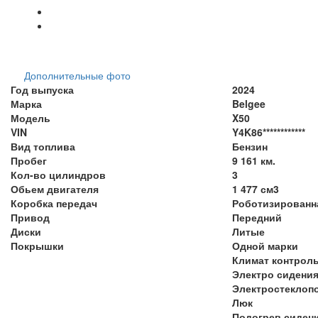
Дополнительные фото
Год выпуска
2024
Марка
Belgee
Модель
X50
VIN
Y4K86************
Вид топлива
Бензин
Пробег
9 161 км.
Кол-во цилиндров
3
Обьем двигателя
1 477 см3
Коробка передач
Роботизированн
Привод
Передний
Диски
Литые
Покрышки
Одной марки
Климат контрол
Электро сидени
Электростеклоп
Люк
Подогрев сиден