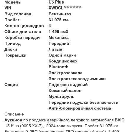
Модель
U5 Plus
VIN
XWDCL************
Вид топлива
Бензин-газ
Пробег
31 975 км.
Кол-во цилиндров
4
Обьем двигателя
1 499 см3
Коробка передач
Механика
Привод
Передний
Диски
Литые
Покрышки
Одной марки
Кондиционер
Bluetooth
Электрозеркала
Электростеклоподъемники
Опции
Подогрев сидений
Кожаный салон
Мультируль
Передние подушки безопасности
Анти-блокировочная система
Описание
Аукцион
по продаже аварийного легкового автомобиля BAIC
U5 Plus (9095 ХХ-7), 2024 года выпуска. Пробег 31 975 км.
Бензиновый ДВС (установлено ГБО (пропан-бутан)), 1 499