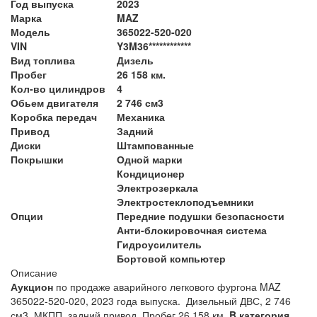
Год выпуска
2023
Марка
MAZ
Модель
365022-520-020
VIN
Y3M36************
Вид топлива
Дизель
Пробег
26 158 км.
Кол-во цилиндров
4
Обьем двигателя
2 746 см3
Коробка передач
Механика
Привод
Задний
Диски
Штампованные
Покрышки
Одной марки
Кондиционер
Электрозеркала
Электростеклоподъемники
Опции
Передние подушки безопасности
Анти-блокировочная система
Гидроусилитель
Бортовой компьютер
Описание
Аукцион
по продаже аварийного легкового фургона MAZ
365022-520-020, 2023 года выпуска. Дизельный ДВС, 2 746
см3. МКПП, задний привод. Пробег 26 158 км.
B категория.