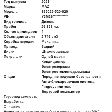
Год выпуска
2023
Марка
MAZ
Модель
365022-520-020
VIN
Y3M36************
Вид топлива
Дизель
Пробег
26 158 км.
Кол-во цилиндров
4
Обьем двигателя
2 746 см3
Коробка передач
Механика
Привод
Задний
Диски
Штампованные
Покрышки
Одной марки
Кондиционер
Электрозеркала
Электростеклоподъемники
Опции
Передние подушки безопасности
Анти-блокировочная система
Гидроусилитель
Бортовой компьютер
Грузоподъемность
Выработка
Описание
Аукцион
по продаже аварийного легкового фургона MAZ