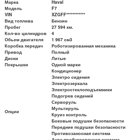
Марка
Haval
Модель
F7
VIN
XZGFF************
Вид топлива
Бензин
Пробег
27 594 км.
Кол-во цилиндров
4
Обьем двигателя
1 967 см3
Коробка передач
Роботизированная механика
Привод
Полный
Диски
Литые
Покрышки
Одной марки
Кондиционер
Электро сидения
Электрозеркала
Электростеклоподъемники
Подогрев сидений
Серворуль
Мультируль
Опции
Круиз контроль
Боковые подушки безопасности
Передние подушки безопасности
Противозаносная система
Анти-пробуксовочная система