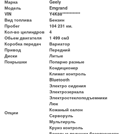
Марка
Geely
Модель
Emgrand
VIN
Y4K88************
Вид топлива
Бензин
Пробег
104 231 км.
Кол-во цилиндров
4
Обьем двигателя
1 499 см3
Коробка передач
Вариатор
Привод
Передний
Диски
Литые
Покрышки
Попарно разные
Кондиционер
Климат контроль
Bluetooth
Электро сидения
Электрозеркала
Электростеклоподъемники
Люк
Кожаный салон
Опции
Серворуль
Мультируль
Круиз контроль
Боковые подушки безопасности