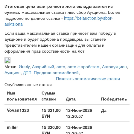
Итоговая цена выигранного лота складывается из
суммы:
максимальная ставка плюс сбор Аукциона. Более
подробно по данной ссылке -
https://belauction.by/sbor-
auktsiona
Если ваша максимальная ставка принесет вам победу в
аукционе и будет одобрена продавцом, вы станете
представителем нашей организации для оплаты и
оформления прав собственности на лот.
Метки:
Geely
,
Аварийный
,
авто
,
авто с пробегом
,
Автоаукцион
,
Аукцион
,
ДТП
,
Продажа автомобилей
,
Показать автоматические ставки
Опубликованные ставки
Имя
Сумма
пользователя
ставки
Дата
Победитель
Vovan1323
15 321,00
12-Июн-2026
Да
BYN
12:20:57
miller
15 320,00
12-Июн-2026
BYN
12:20:57