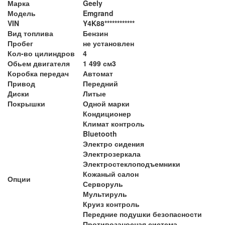
Марка
Geely
Модель
Emgrand
VIN
Y4K88************
Вид топлива
Бензин
Пробег
не установлен
Кол-во цилиндров
4
Обьем двигателя
1 499 см3
Коробка передач
Автомат
Привод
Передний
Диски
Литые
Покрышки
Одной марки
Кондиционер
Климат контроль
Bluetooth
Электро сидения
Электрозеркала
Электростеклоподъемники
Кожаный салон
Опции
Серворуль
Мультируль
Круиз контроль
Передние подушки безопасности
Противозаносная система