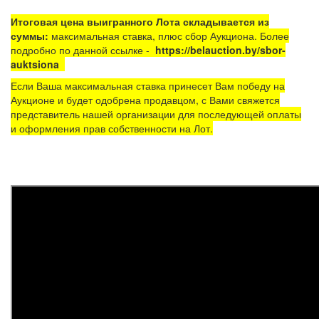
Итоговая цена выигранного Лота складывается из
суммы:
максимальная ставка, плюс сбор Аукциона. Более
подробно по данной ссылке -
https://belauction.by/sbor-
auktsiona
Если Ваша максимальная ставка принесет Вам победу на
Аукционе и будет одобрена продавцом, с Вами свяжется
представитель нашей организации для последующей оплаты
и оформления прав собственности на Лот.