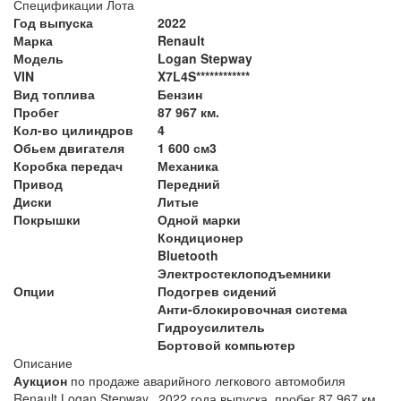
Спецификации Лота
Год выпуска
2022
Марка
Renault
Модель
Logan Stepway
VIN
X7L4S************
Вид топлива
Бензин
Пробег
87 967 км.
Кол-во цилиндров
4
Обьем двигателя
1 600 см3
Коробка передач
Механика
Привод
Передний
Диски
Литые
Покрышки
Одной марки
Кондиционер
Bluetooth
Электростеклоподъемники
Опции
Подогрев сидений
Анти-блокировочная система
Гидроусилитель
Бортовой компьютер
Описание
Аукцион
по продаже аварийного легкового автомобиля
Renault Logan Stepway, 2022 года выпуска, пробег 87 967 км.,