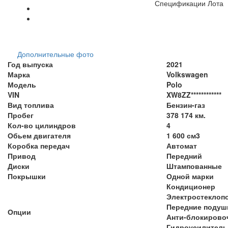
Спецификации Лота
Дополнительные фото
Год выпуска
2021
Марка
Volkswagen
Модель
Polo
VIN
XW8ZZ************
Вид топлива
Бензин-газ
Пробег
378 174 км.
Кол-во цилиндров
4
Обьем двигателя
1 600 см3
Коробка передач
Автомат
Привод
Передний
Диски
Штампованные
Покрышки
Одной марки
Кондиционер
Электростеклоп
Передние подуш
Опции
Анти-блокирово
Гидроусилитель