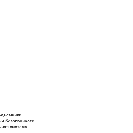
одъемники
ки безопасности
чная система