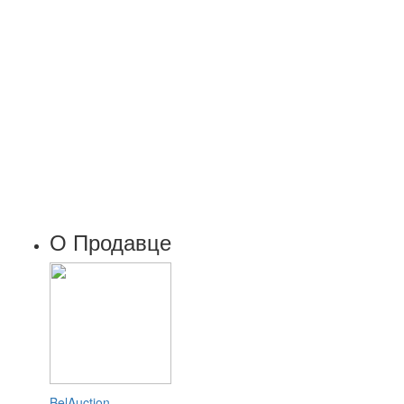
О Продавце
BelAuction