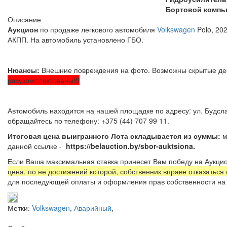
Бортовой компь
Описание
Аукцион
по продаже легкового автомобиля
Volkswagen
Polo, 202
АКПП. На автомобиль установлено ГБО.
Нюансы:
Внешние повреждения на фото. Возможны скрытые де
разукомплектованы!!!
Автомобиль находится на нашей площадке по адресу: ул. Будсла
обращайтесь по телефону: +375 (4
Итоговая цена выигранного Лота складывается из суммы:
м
данной ссылке -
https://belauction.by/sbor-auktsiona.
Если Ваша максимальная ставка принесет Вам победу на Аукцио
цена, по не достижений которой, собственник вправе отказаться
для последующей оплаты и оформления прав собственности на 
Метки:
Volkswagen
,
Аварийный
,