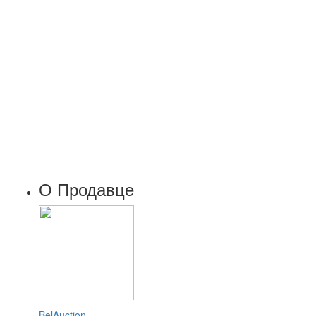
О Продавце
BelAuction