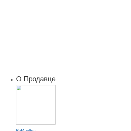
О Продавце
BelAuction