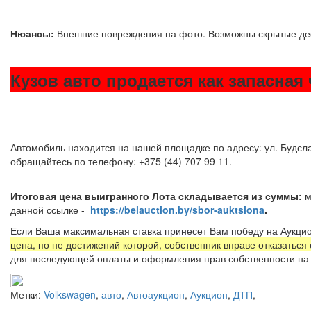
Нюансы:
Внешние повреждения на фото. Возможны скрытые 
Кузов авто продается как запасная
Автомобиль находится на нашей площадке по адресу: ул. Будсла
обращайтесь по телефону: +375 (44) 707 99 11.
Итоговая цена выигранного Лота складывается из суммы:
м
данной ссылке -
https://belauction.by/sbor-auktsiona
.
Если Ваша максимальная ставка принесет Вам победу на Аукцио
цена, по не достижений которой, собственник вправе отказаться
для последующей оплаты и оформления прав собственности на 
Метки:
Volkswagen
,
авто
,
Автоаукцион
,
Аукцион
,
ДТП
,