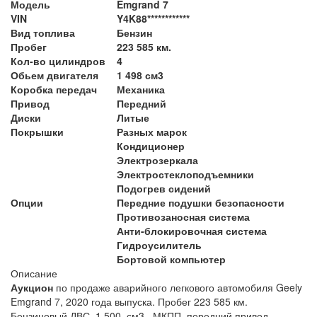
Модель
Emgrand 7
VIN
Y4K88************
Вид топлива
Бензин
Пробег
223 585 км.
Кол-во цилиндров
4
Обьем двигателя
1 498 см3
Коробка передач
Механика
Привод
Передний
Диски
Литые
Покрышки
Разных марок
Кондиционер
Электрозеркала
Электростеклоподъемники
Подогрев сидений
Опции
Передние подушки безопасности
Противозаносная система
Анти-блокировочная система
Гидроусилитель
Бортовой компьютер
Описание
Аукцион
по продаже аварийного легкового автомобиля Geely
Emgrand 7, 2020 года выпуска. Пробег 223 585 км.
Бензиновый ДВС, 1 500 см3, МКПП, передний привод.