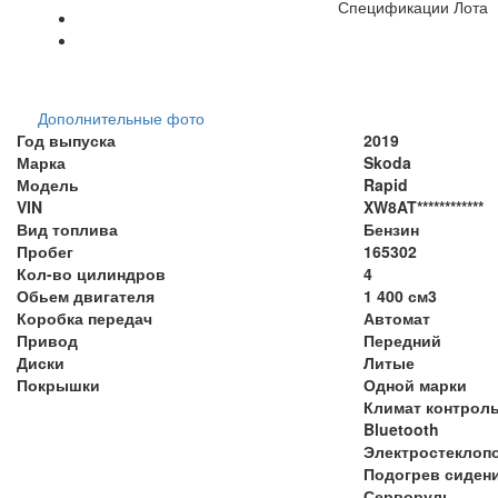
Спецификации Лота
Дополнительные фото
Год выпуска
2019
Марка
Skoda
Модель
Rapid
VIN
XW8AT************
Вид топлива
Бензин
Пробег
165302
Кол-во цилиндров
4
Обьем двигателя
1 400 см3
Коробка передач
Автомат
Привод
Передний
Диски
Литые
Покрышки
Одной марки
Климат контрол
Bluetooth
Электростеклоп
Подогрев сиден
Серворуль