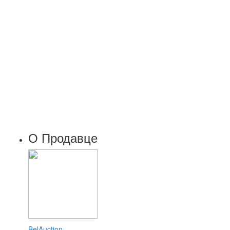
О Продавце
BelAuction