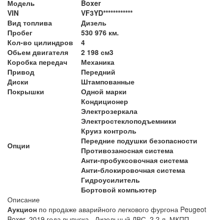
Модель
Boxer
VIN
VF3YD************
Вид топлива
Дизель
Пробег
530 976 км.
Кол-во цилиндров
4
Обьем двигателя
2 198 см3
Коробка передач
Механика
Привод
Передний
Диски
Штампованные
Покрышки
Одной марки
Кондиционер
Электрозеркала
Электростеклоподъемники
Круиз контроль
Передние подушки безопасности
Опции
Противозаносная система
Анти-пробуксовочная система
Анти-блокировочная система
Гидроусилитель
Бортовой компьютер
Описание
Аукцион
по продаже аварийного легкового фургона Peugeot
Boxer, 2019 года выпуска. Дизельный ДВС, 2,2 л. МКПП,