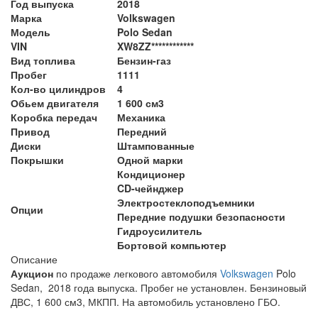
Год выпуска
2018
Марка
Volkswagen
Модель
Polo Sedan
VIN
XW8ZZ************
Вид топлива
Бензин-газ
Пробег
1111
Кол-во цилиндров
4
Обьем двигателя
1 600 см3
Коробка передач
Механика
Привод
Передний
Диски
Штампованные
Покрышки
Одной марки
Кондиционер
CD-чейнджер
Электростеклоподъемники
Опции
Передние подушки безопасности
Гидроусилитель
Бортовой компьютер
Описание
Аукцион
по продаже легкового автомобиля
Volkswagen
Polo
Sedan, 2018 года выпуска. Пробег не установлен. Бензиновый
ДВС, 1 600 см3, МКПП. На автомобиль установлено ГБО.