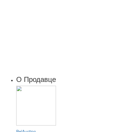
О Продавце
BelAuction