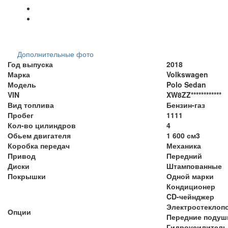
Дополнительные фото
Год выпуска
2018
Марка
Volkswagen
Модель
Polo Sedan
VIN
XW8ZZ************
Вид топлива
Бензин-газ
Пробег
1111
Кол-во цилиндров
4
Обьем двигателя
1 600 см3
Коробка передач
Механика
Привод
Передний
Диски
Штампованные
Покрышки
Одной марки
Кондиционер
CD-чейнджер
Электростеклоп
Опции
Передние подуш
Гидроусилитель