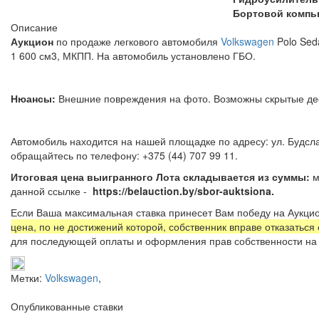
Бортовой компь
Описание
Аукцион
по продаже легкового автомобиля
Volkswagen
Polo Sed
1 600 см3, МКПП. На автомобиль установлено ГБО.
Нюансы:
Внешние повреждения на фото. Возможны скрытые д
Автомобиль находится на нашей площадке по адресу: ул. Будсла
обращайтесь по телефону: +375 (4
Итоговая цена выигранного Лота складывается из суммы:
м
данной ссылке -
https://belauction.by/sbor-auktsiona.
Если Ваша максимальная ставка принесет Вам победу на Аукцио
цена, по не достижений которой, собственник вправе отказаться
для последующей оплаты и оформления прав собственности на 
Метки:
Volkswagen
,
Опубликованные ставки