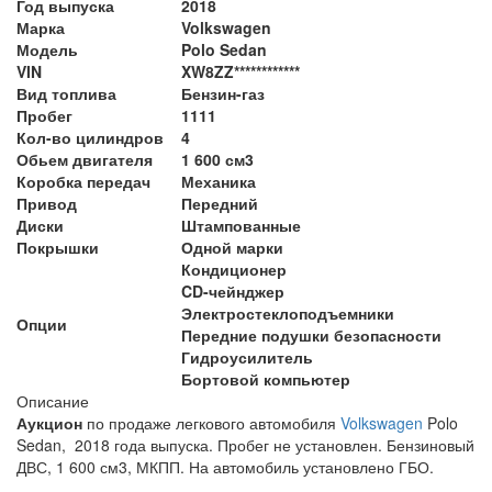
Год выпуска
2018
Марка
Volkswagen
Модель
Polo Sedan
VIN
XW8ZZ************
Вид топлива
Бензин-газ
Пробег
1111
Кол-во цилиндров
4
Обьем двигателя
1 600 см3
Коробка передач
Механика
Привод
Передний
Диски
Штампованные
Покрышки
Одной марки
Кондиционер
CD-чейнджер
Электростеклоподъемники
Опции
Передние подушки безопасности
Гидроусилитель
Бортовой компьютер
Описание
Аукцион
по продаже легкового автомобиля
Volkswagen
Polo
Sedan, 2018 года выпуска. Пробег не установлен. Бензиновый
ДВС, 1 600 см3, МКПП. На автомобиль установлено ГБО.