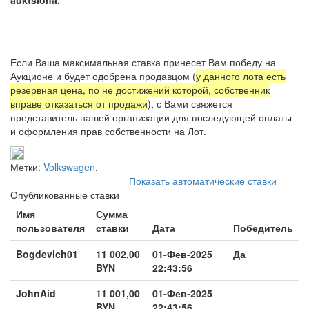
Если Ваша максимальная ставка принесет Вам победу на
Аукционе и будет одобрена продавцом (
у данного лота есть
резервная цена, по не достижений которой, собственник
вправе отказаться от продажи
), с Вами свяжется
представитель нашей организации для последующей оплаты
и оформления прав собственности на Лот.
Метки:
Volkswagen
,
Показать автоматические ставки
Опубликованные ставки
Имя
Сумма
пользователя
ставки
Дата
Победитель
Bogdevich01
11 002,00
01-Фев-2025
Да
BYN
22:43:56
JohnAid
11 001,00
01-Фев-2025
BYN
22:43:56