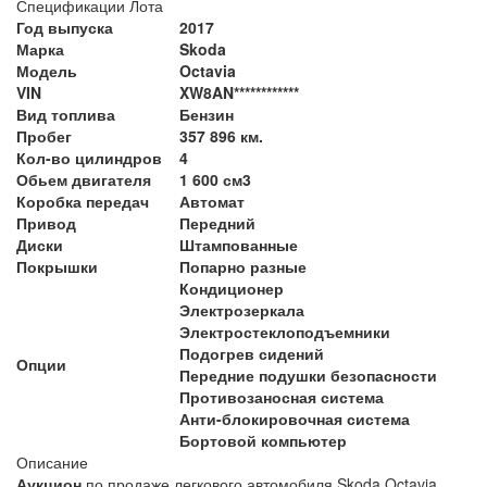
Спецификации Лота
Год выпуска
2017
Марка
Skoda
Модель
Octavia
VIN
XW8AN************
Вид топлива
Бензин
Пробег
357 896 км.
Кол-во цилиндров
4
Обьем двигателя
1 600 см3
Коробка передач
Автомат
Привод
Передний
Диски
Штампованные
Покрышки
Попарно разные
Кондиционер
Электрозеркала
Электростеклоподъемники
Подогрев сидений
Опции
Передние подушки безопасности
Противозаносная система
Анти-блокировочная система
Бортовой компьютер
Описание
Аукцион
по продаже легкового автомобиля Skoda Octavia,