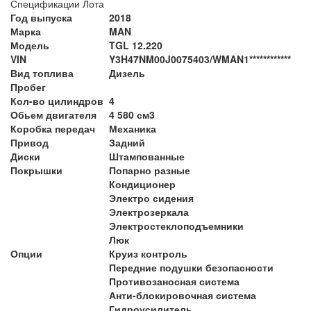
Спецификации Лота
Год выпуска
2018
Марка
MAN
Модель
TGL 12.220
VIN
Y3H47NM00J0075403/WMAN1************
Вид топлива
Дизель
Пробег
Кол-во цилиндров
4
Обьем двигателя
4 580 см3
Коробка передач
Механика
Привод
Задний
Диски
Штампованные
Покрышки
Попарно разные
Кондиционер
Электро сидения
Электрозеркала
Электростеклоподъемники
Люк
Опции
Круиз контроль
Передние подушки безопасности
Противозаносная система
Анти-блокировочная система
Гидроусилитель