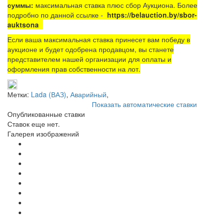
суммы:
максимальная ставка плюс сбор Аукциона. Более
подробно по данной ссылке -
https://belauction.by/sbor-
auktsona
Если ваша максимальная ставка принесет вам победу в
аукционе и будет одобрена продавцом, вы станете
представителем нашей организации для оплаты и
оформления прав собственности на лот.
Метки:
Lada (ВАЗ)
,
Аварийный
,
Показать автоматические ставки
Опубликованные ставки
Ставок еще нет.
Галерея изображений