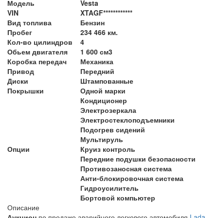
Модель
Vesta
VIN
XTAGF************
Вид топлива
Бензин
Пробег
234 466 км.
Кол-во цилиндров
4
Обьем двигателя
1 600 см3
Коробка передач
Механика
Привод
Передний
Диски
Штампованные
Покрышки
Одной марки
Кондиционер
Электрозеркала
Электростеклоподъемники
Подогрев сидений
Мультируль
Опции
Круиз контроль
Передние подушки безопасности
Противозаносная система
Анти-блокировочная система
Гидроусилитель
Бортовой компьютер
Описание
Аукцион
по продаже аварийного легкового автомобиля
Lada