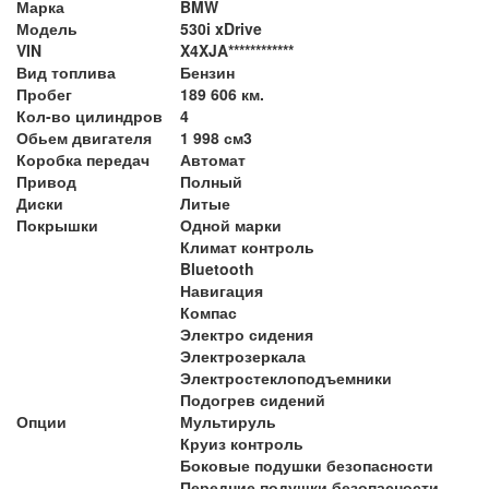
Марка
BMW
Модель
530i xDrive
VIN
X4XJA************
Вид топлива
Бензин
Пробег
189 606 км.
Кол-во цилиндров
4
Обьем двигателя
1 998 см3
Коробка передач
Автомат
Привод
Полный
Диски
Литые
Покрышки
Одной марки
Климат контроль
Bluetooth
Навигация
Компас
Электро сидения
Электрозеркала
Электростеклоподъемники
Подогрев сидений
Опции
Мультируль
Круиз контроль
Боковые подушки безопасности
Передние подушки безопасности