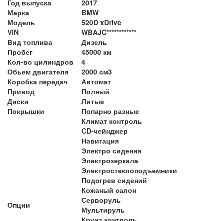
Год выпуска
2017
Марка
BMW
Модель
520D xDrive
VIN
WBAJC************
Вид топлива
Дизель
Пробег
45000 км
Кол-во цилиндров
4
Обьем двигателя
2000 см3
Коробка передач
Автомат
Привод
Полный
Диски
Литые
Покрышки
Попарно разные
Климат контроль
CD-чейнджер
Навигация
Электро сидения
Электрозеркала
Электростеклоподъемники
Подогрев сидений
Кожаный салон
Серворуль
Опции
Мультируль
Круиз контроль