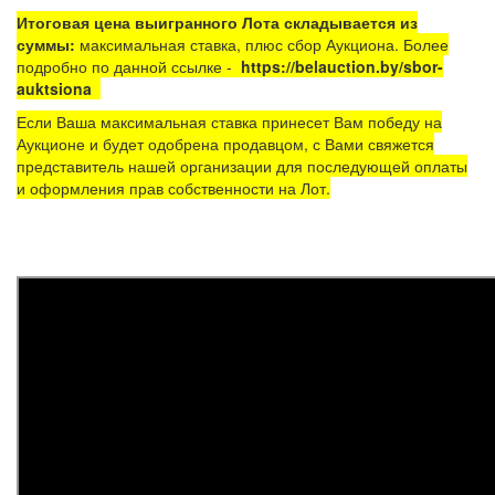
Итоговая цена выигранного Лота складывается из
суммы:
максимальная ставка, плюс сбор Аукциона. Более
подробно по данной ссылке -
https://belauction.by/sbor-
auktsiona
Если Ваша максимальная ставка принесет Вам победу на
Аукционе и будет одобрена продавцом, с Вами свяжется
представитель нашей организации для последующей оплаты
и оформления прав собственности на Лот.