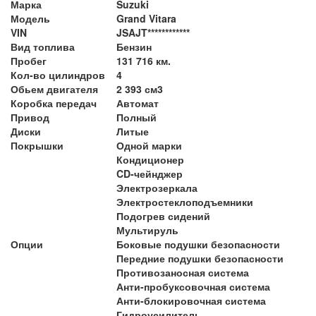
Марка
Suzuki
Модель
Grand Vitara
VIN
JSAJT************
Вид топлива
Бензин
Пробег
131 716 км.
Кол-во цилиндров
4
Обьем двигателя
2 393 см3
Коробка передач
Автомат
Привод
Полный
Диски
Литые
Покрышки
Одной марки
Кондиционер
CD-чейнджер
Электрозеркала
Электростеклоподъемники
Подогрев сидений
Мультируль
Опции
Боковые подушки безопасности
Передние подушки безопасности
Противозаносная система
Анти-пробуксовочная система
Анти-блокировочная система
Гидроусилитель