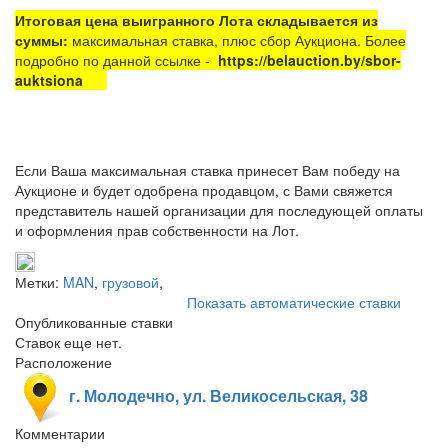
Итоговая цена выигранного Лота складывается из
суммы:
максимальная ставка, плюс сбор Аукциона. Более
подробно по данной ссылке -
https://belauction.by/sbor-
auktsiona
Если Ваша максимальная ставка принесет Вам победу на
Аукционе и будет одобрена продавцом, с Вами свяжется
представитель нашей организации для последующей оплаты
и оформления прав собственности на Лот.
Метки:
MAN
,
грузовой
,
Показать автоматические ставки
Опубликованные ставки
Ставок еще нет.
Расположение
г. Молодечно, ул. Великосельская, 38
Комментарии