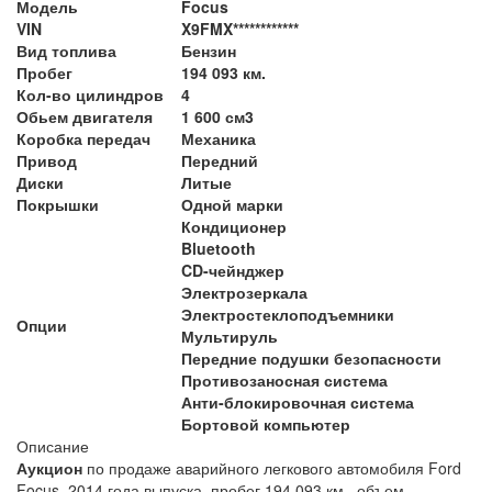
Модель
Focus
VIN
X9FMX************
Вид топлива
Бензин
Пробег
194 093 км.
Кол-во цилиндров
4
Обьем двигателя
1 600 см3
Коробка передач
Механика
Привод
Передний
Диски
Литые
Покрышки
Одной марки
Кондиционер
Bluetooth
CD-чейнджер
Электрозеркала
Электростеклоподъемники
Опции
Мультируль
Передние подушки безопасности
Противозаносная система
Анти-блокировочная система
Бортовой компьютер
Описание
Аукцион
по продаже аварийного легкового автомобиля Ford
Focus, 2014 года выпуска, пробег 194 093 км., объем