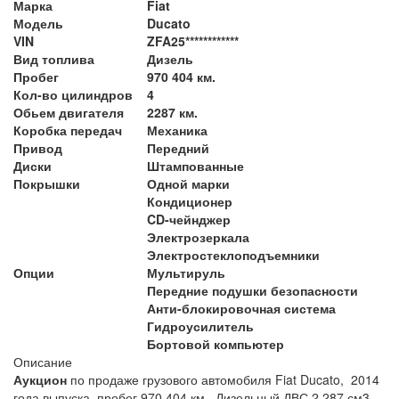
Марка
Fiat
Модель
Ducato
VIN
ZFA25************
Вид топлива
Дизель
Пробег
970 404 км.
Кол-во цилиндров
4
Обьем двигателя
2287 км.
Коробка передач
Механика
Привод
Передний
Диски
Штампованные
Покрышки
Одной марки
Кондиционер
CD-чейнджер
Электрозеркала
Электростеклоподъемники
Опции
Мультируль
Передние подушки безопасности
Анти-блокировочная система
Гидроусилитель
Бортовой компьютер
Описание
Аукцион
по продаже грузового автомобиля Fiat Ducato, 2014
года выпуска, пробег 970 404 км., Дизельный ДВС 2 287 см3 ,