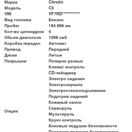
Марка
Citroën
Модель
C5
VIN
VF7RD************
Вид топлива
Бензин
Пробег
194 886 км.
Кол-во цилиндров
4
Обьем двигателя
1598 см3
Коробка передач
Автомат
Привод
Передний
Диски
Литые
Покрышки
Попарно разные
Климат контроль
CD-чейнджер
Электро сидения
Электрозеркала
Электростеклоподъемники
Подогрев сидений
Кожаный салон
Серворуль
Опции
Мультируль
Круиз контроль
Боковые подушки безопасности
Передние подушки безопасности