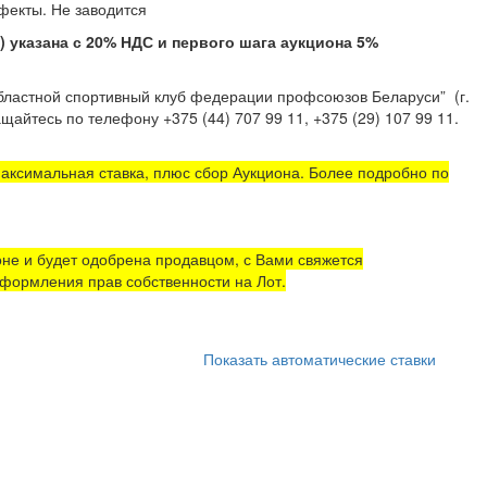
тые дефекты. Не заводится
казана с 20% НДС и первого шага аукциона 5%
областной спортивный клуб федерации профсоюзов Беларуси”
(г.
щайтесь по телефону +375 (44) 707 99 11, +375 (29) 107 99 11.
аксимальная ставка, плюс сбор Аукциона. Более подробно по
не и будет одобрена продавцом, с Вами свяжется
формления прав собственности на Лот.
Показать автоматические ставки