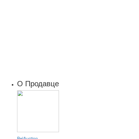
О Продавце
BelAuction