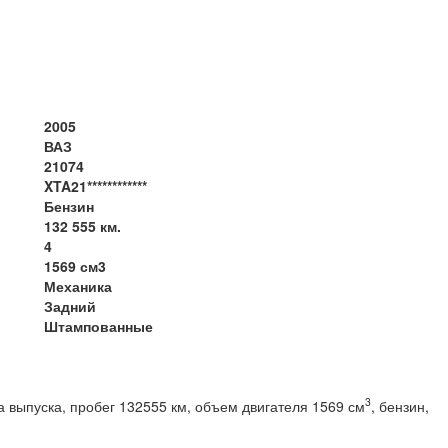
2005
ВАЗ
21074
XTA21************
Бензин
132 555 км.
4
1569 см3
Механика
Задний
Штампованные
3
 выпуска, пробег 132555 км, объем двигателя 1569 см
, бензин,
вод, МКПП