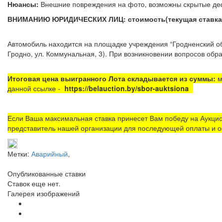
Нюансы:
Внешние повреждения на фото, возможны скры
ВНИМАНИЮ ЮРИДИЧЕСКИХ ЛИЦ: стоимость(текущая ставка) у
Автомобиль находится на площадке
учреждения “Гродненский 
Гродно, ул. Коммунальная, 3). При возникновении вопросов обра
Итоговая цена выигранного Лота складывается из суммы:
м
данной ссылке -
https://belauction.by/sbor-auktsiona
Если Ваша максимальная ставка принесет Вам победу на Аукцио
представитель нашей организации для последующей оплаты и о
Метки:
Аварийный
,
Опубликованные ставки
Ставок еще нет.
Галерея изображений