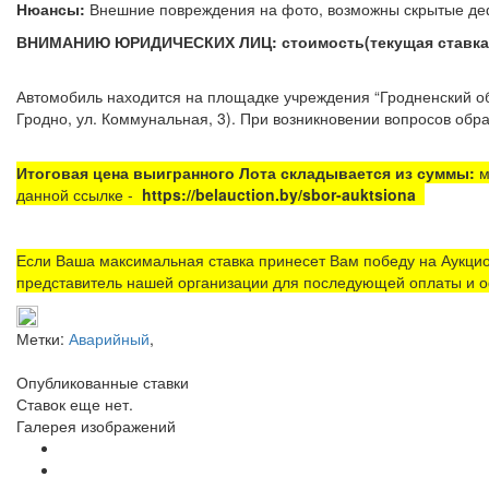
Нюансы:
Внешние повреждения на фото, возможны скры
ВНИМАНИЮ ЮРИДИЧЕСКИХ ЛИЦ: стоимость(текущая ставка) у
Автомобиль находится на площадке
учреждения “Гродненский 
Гродно, ул. Коммунальная, 3). При возникновении вопросов обра
Итоговая цена выигранного Лота складывается из суммы:
м
данной ссылке -
https://belauction.by/sbor-auktsiona
Если Ваша максимальная ставка принесет Вам победу на Аукцио
представитель нашей организации для последующей оплаты и о
Метки:
Аварийный
,
Опубликованные ставки
Ставок еще нет.
Галерея изображений