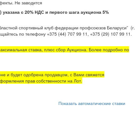
тые дефекты. Не заводится
казана с 20% НДС и первого шага аукциона 5%
областной спортивный клуб федерации профсоюзов Беларуси”
(г.
щайтесь по телефону +375 (44) 707 99 11, +375 (29) 107 99 11.
аксимальная ставка, плюс сбор Аукциона. Более подробно по
не и будет одобрена продавцом, с Вами свяжется
формления прав собственности на Лот.
Показать автоматические ставки