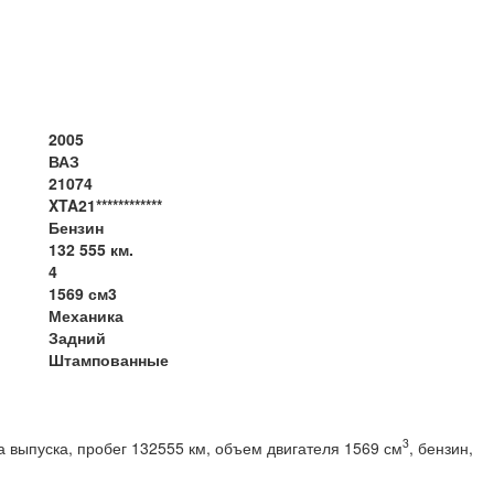
2005
ВАЗ
21074
XTA21************
Бензин
132 555 км.
4
1569 см3
Механика
Задний
Штампованные
3
 выпуска, пробег 132555 км, объем двигателя 1569 см
, бензин,
вод, МКПП