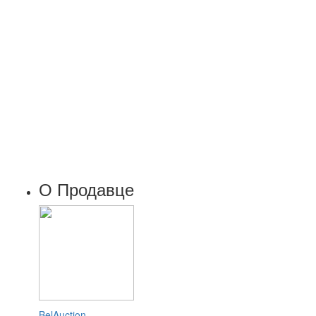
О Продавце
BelAuction