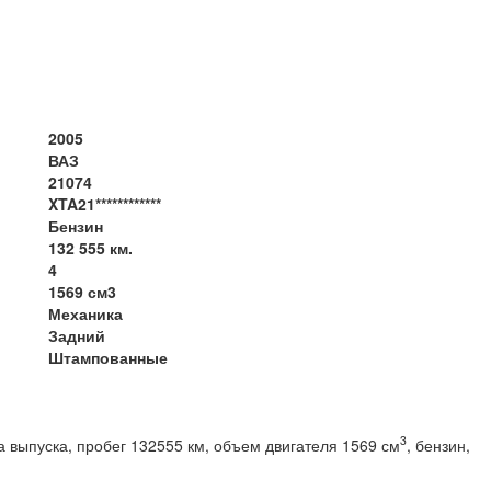
2005
ВАЗ
21074
XTA21************
Бензин
132 555 км.
4
1569 см3
Механика
Задний
Штампованные
3
 выпуска, пробег 132555 км, объем двигателя 1569 см
, бензин,
вод, МКПП