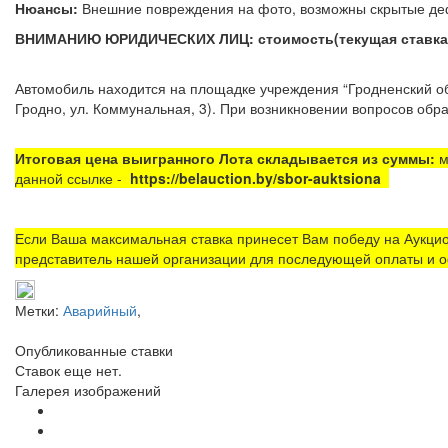
Нюансы:
Внешние повреждения на фото, возможны скры
ВНИМАНИЮ ЮРИДИЧЕСКИХ ЛИЦ: стоимость(текущая ставка) у
Автомобиль находится на площадке
учреждения “Гродненский 
Гродно, ул. Коммунальная, 3). При возникновении вопросов обра
Итоговая цена выигранного Лота складывается из суммы:
м
данной ссылке -
https://belauction.by/sbor-auktsiona
Если Ваша максимальная ставка принесет Вам победу на Аукцио
представитель нашей организации для последующей оплаты и о
Метки:
Аварийный
,
Опубликованные ставки
Ставок еще нет.
Галерея изображений