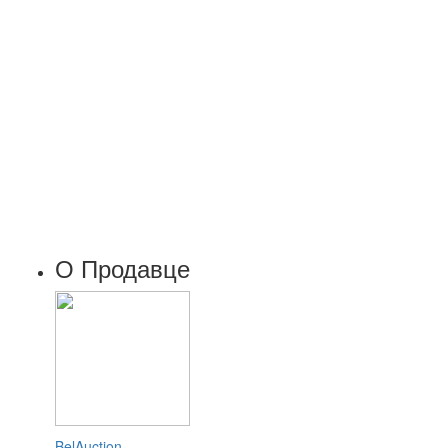
О Продавце
BelAuction