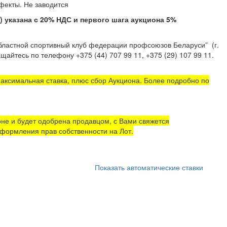
тые дефекты. Не заводится
казана с 20% НДС и первого шага аукциона 5%
областной спортивный клуб федерации профсоюзов Беларуси”
(г.
щайтесь по телефону +375 (44) 707 99 11, +375 (29) 107 99 11.
аксимальная ставка, плюс сбор Аукциона. Более подробно по
не и будет одобрена продавцом, с Вами свяжется
формления прав собственности на Лот.
Показать автоматические ставки