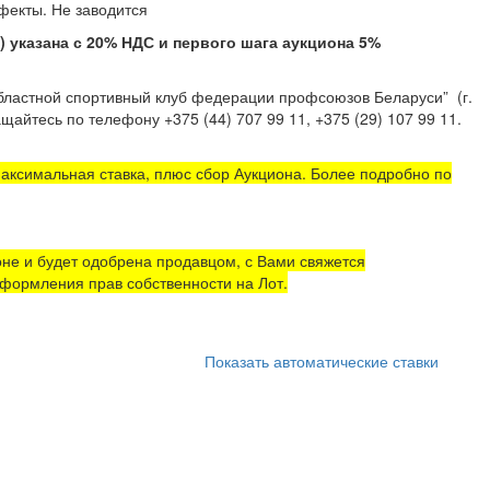
тые дефекты. Не заводится
казана с 20% НДС и первого шага аукциона 5%
областной спортивный клуб федерации профсоюзов Беларуси”
(г.
щайтесь по телефону +375 (44) 707 99 11, +375 (29) 107 99 11.
аксимальная ставка, плюс сбор Аукциона. Более подробно по
не и будет одобрена продавцом, с Вами свяжется
формления прав собственности на Лот.
Показать автоматические ставки