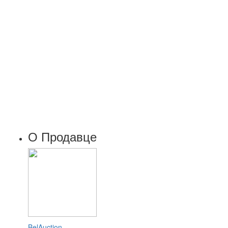
О Продавце
BelAuction