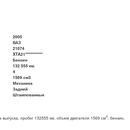
2005
ВАЗ
21074
XTA21************
Бензин
132 555 км.
4
1569 см3
Механика
Задний
Штампованные
3
 выпуска, пробег 132555 км, объем двигателя 1569 см
, бензин,
вод, МКПП