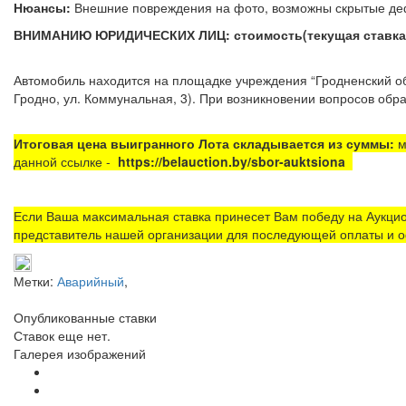
Нюансы:
Внешние повреждения на фото, возможны скры
ВНИМАНИЮ ЮРИДИЧЕСКИХ ЛИЦ: стоимость(текущая ставка) у
Автомобиль находится на площадке
учреждения “Гродненский 
Гродно, ул. Коммунальная, 3). При возникновении вопросов обра
Итоговая цена выигранного Лота складывается из суммы:
м
данной ссылке -
https://belauction.by/sbor-auktsiona
Если Ваша максимальная ставка принесет Вам победу на Аукцио
представитель нашей организации для последующей оплаты и о
Метки:
Аварийный
,
Опубликованные ставки
Ставок еще нет.
Галерея изображений