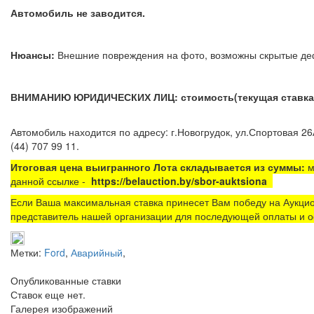
Автомобиль не заводится.
Нюансы:
Внешние повреждения на фото, возможны скры
ВНИМАНИЮ ЮРИДИЧЕСКИХ ЛИЦ: стоимость(текущая ставка) у
Автомобиль находится по адресу: г.Новогрудок, ул.Спортовая 26
(44) 707 99 11.
Итоговая цена выигранного Лота складывается из суммы:
м
данной ссылке -
https://belauction.by/sbor-auktsiona
Если Ваша максимальная ставка принесет Вам победу на Аукцио
представитель нашей организации для последующей оплаты и о
Метки:
Ford
,
Аварийный
,
Опубликованные ставки
Ставок еще нет.
Галерея изображений