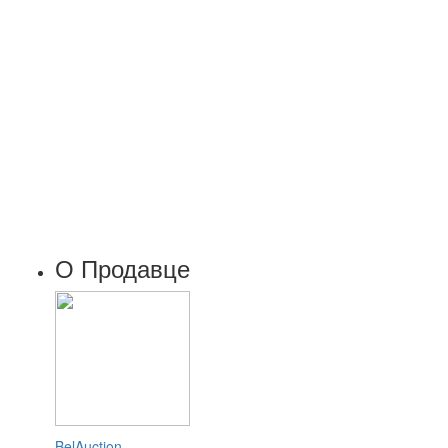
О Продавце
BelAuction