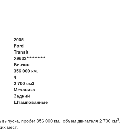
2005
Ford
Transit
Х9632************
Бензин
356 000 км.
4
2 700 см3
Механика
Задний
Штампованные
3
а выпуска, пробег 356 000 км., объем двигателя 2 700 см
,
ких мест.