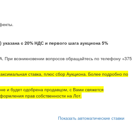
тые дефекты.
казана с 20% НДС и первого шага аукциона 5%
А
. При возникновении вопросов обращайтесь по телефону +375
аксимальная ставка, плюс сбор Аукциона. Более подробно по
не и будет одобрена продавцом, с Вами свяжется
формления прав собственности на Лот.
Показать автоматические ставки