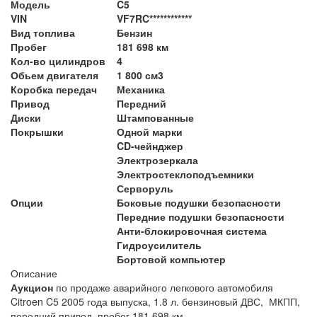
Модель
C5
VIN
VF7RC************
Вид топлива
Бензин
Пробег
181 698 км
Кол-во цилиндров
4
Обьем двигателя
1 800 см3
Коробка передач
Механика
Привод
Передний
Диски
Штампованные
Покрышки
Одной марки
CD-чейнджер
Электрозеркала
Электростеклоподъемники
Серворуль
Опции
Боковые подушки безопасности
Передние подушки безопасности
Анти-блокировочная система
Гидроусилитель
Бортовой компьютер
Описание
Аукцион
по продаже аварийного легкового автомобиля
Citroen C5 2005 года выпуска, 1.8 л. бензиновый ДВС, МКПП,
передний привод, пробег 181 698 км.